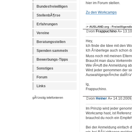
hier im Forum stellen.
Bundesfreiwilligen
Zu den Workcamps
StellenbÃ¶rse
Erfahrungen
-> AUSLAND.org - Freiwilligend
von
Frappuchino
Â» 13.10
Vereine
Hey,
Beratungsstellen
Ich finde die Idee mit den W
Spenden sammeln
Ich Ã¼berlege auch schon d
Muss noch mit meinen Elter
Bewerbungs-Tipps
Braucht man dazu Vorkenntni
Wie lÃ¤uft die Anmeldung a
Sonstiges
Wird jeder genommen der sic
AuswahlgesprÃ¤che dafÃ¼r
Forum
lg,
Links
Frappuchino.
gÃ¼nstig telefonieren
von
Heiner
Â» 14.10.2009,
Im Prinzip wird jeder genom
Workcamp hast, ist Referenz
brauchst du noch ein Empfe
Bei der Anmeldung einfach 
wir, bei RÃ¼ckfragen melde