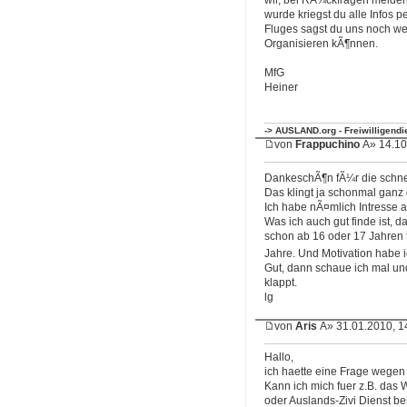
wurde kriegst du alle Infos 
Fluges sagst du uns noch we
Organisieren kÃ¶nnen.
MfG
Heiner
-> AUSLAND.org - Freiwilligend
von
Frappuchino
Â» 14.10
DankeschÃ¶n fÃ¼r die schne
Das klingt ja schonmal ganz 
Ich habe nÃ¤mlich Intresse a
Was ich auch gut finde ist, 
schon ab 16 oder 17 Jahren 
Jahre. Und Motivation habe 
Gut, dann schaue ich mal und
klappt.
lg
von
Aris
Â» 31.01.2010, 1
Hallo,
ich haette eine Frage wegen
Kann ich mich fuer z.B. das
oder Auslands-Zivi Dienst b