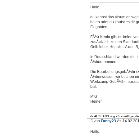
Hallo,
du kannst das Visum entwede
holen oder du kaufst es dir 
Flughafen.
FÃ¼r Kenia gibt es keine ver
zusÃ¤tzlich zu den Standar
Gelbfieber, Hepatitis A und 
In Deutschland werden die 
Ã¼bernommen.
Die BearbeitungsgebÃ¼hr (z
Ã¼berweisen, wir buchen nic
Workcamp-GebÃ¼hr musst du
bist.
MfG
Heiner
-> AUSLAND.org - Freiwilligend
von
Fanny23
Â» 14.02.201
Hallo,