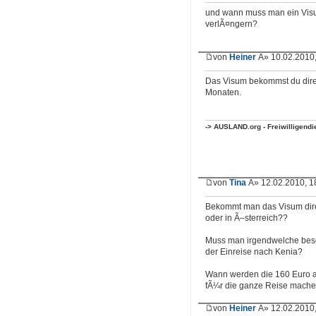
und wann muss man ein Visu
verlÃ¤ngern?
von
Heiner
Â» 10.02.2010,
Das Visum bekommst du dire
Monaten.
-> AUSLAND.org - Freiwilligend
von
Tina
Â» 12.02.2010, 1
Bekommt man das Visum dire
oder in Ã–sterreich??
Muss man irgendwelche bes
der Einreise nach Kenia?
Wann werden die 160 Euro 
fÃ¼r die ganze Reise mach
von
Heiner
Â» 12.02.2010,