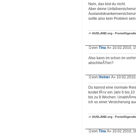
Nein, das bist du nicht.
Aber deine Unfallversicherun
Auslandskrankenversicherung
sollte also kein Problem sein
-> AUSLAND.org - Freiwilligend
von
Tina
Â» 10.02.2010, 1
Also kann im schon im vorhi
abschlieÃŸen?
von
Heiner
Â» 10.02.2010,
Du kannst eine normale Rei
kostet fÃ¼r ein Jahr 6 bis 1
bis zu 8 Wochen. UnabhÃ¤n
ich so einer Versicherung au
-> AUSLAND.org - Freiwilligend
von
Tina
Â» 10.02.2010, 1