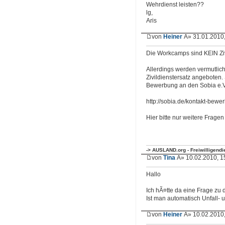
Wehrdienst leisten??
lg,
Aris
von
Heiner
Â» 31.01.2010,
Die Workcamps sind KEIN Ziv
Allerdings werden vermutlich
Zivildienstersatz angeboten.
Bewerbung an den Sobia e.V
http://sobia.de/kontakt-bewe
Hier bitte nur weitere Frage
-> AUSLAND.org - Freiwilligend
von
Tina
Â» 10.02.2010, 1
Hallo
Ich hÃ¤tte da eine Frage zu 
Ist man automatisch Unfall- 
von
Heiner
Â» 10.02.2010,