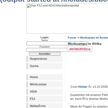
Login:
Forum
->
Workcamps im Ausla
Name
Workcamps in Afrika
Passwort
Antwort erstellen
Registrieren
Suche
Home
Workcamps
von
Heiner
Â» 13.10.2009,
ADiA
Zusammen mit unseren Partne
FSJ
an, euch fÃ¼r diverse Work
WeltwÃ¤rts
Wenn Ihr Fragen zu unseren