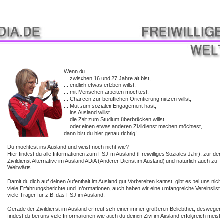
Wenn du ...
... zwischen 16 und 27 Jahre alt bist,
... endlich etwas erleben willst,
... mit Menschen arbeiten möchtest,
... Chancen zur beruflichen Orientierung nutzen willst,
... Mut zum sozialen Engagement hast,
... ins Ausland willst,
... die Zeit zum Studium überbrücken willst,
... oder einen etwas anderen Zivildienst machen möchtest,
dann bist du hier genau richtig!
Du möchtest ins Ausland und weist noch nicht wie?
Hier findest du alle Informationen zum FSJ im Ausland (Freiwilliges Soziales Jahr), zur de
Zivildienst Alternative im Ausland ADiA (Anderer Dienst im Ausland) und natürlich auch zu
Weltwärts.
Damit du dich auf deinen Aufenthalt im Ausland gut Vorbereiten kannst, gibt es bei uns nic
viele Erfahrungsberichte und Informationen, auch haben wir eine umfangreiche Vereinslist
viele Träger für z.B. das FSJ im Ausland.
Gerade der Zivildienst im Ausland erfreut sich einer immer größeren Beliebtheit, deswege
findest du bei uns viele Informationen wie auch du deinen Zivi im Ausland erfolgreich meis