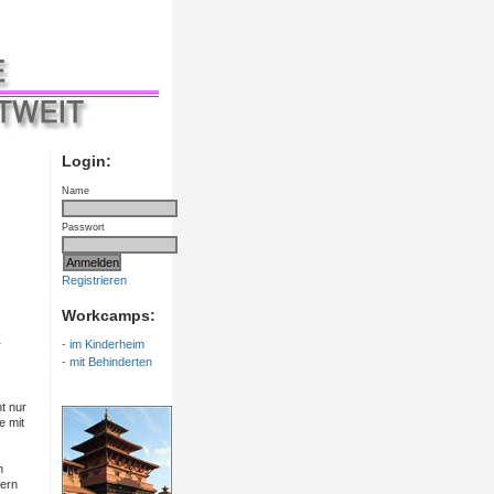
Login:
Name
Passwort
Registrieren
Workcamps:
- im Kinderheim
r
- mit Behinderten
ht nur
e mit
n
tern