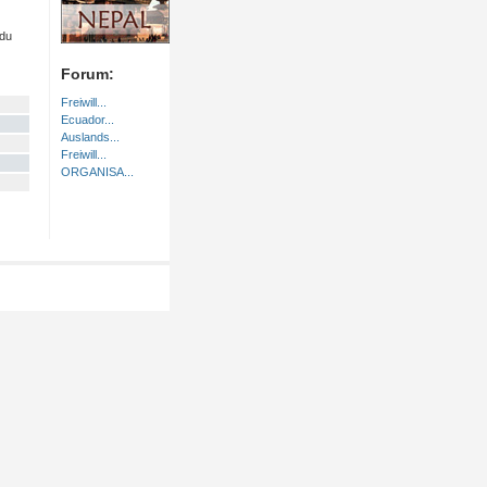
 du
Forum:
Freiwill...
Ecuador...
Auslands...
Freiwill...
ORGANISA...