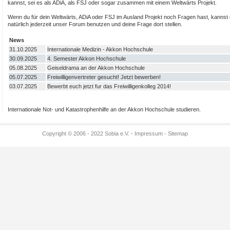
kannst, sei es als ADiA, als FSJ oder sogar zusammen mit einem Weltwärts Projekt.
Wenn du für dein Weltwärts, ADiA oder FSJ im Ausland Projekt noch Fragen hast, kannst
natürlich jederzeit unser Forum benutzen und deine Frage dort stellen.
News
31.10.2025
Internationale Medizin - Akkon Hochschule
30.09.2025
4. Semester Akkon Hochschule
05.08.2025
Geiseldrama an der Akkon Hochschule
05.07.2025
Freiwilligenvertreter gesucht! Jetzt bewerben!
03.07.2025
Bewerbt euch jetzt fur das Freiwilligenkolleg 2014!
Internationale Not- und Katastrophenhilfe an der Akkon Hochschule studieren.
Copyright © 2006 - 2022 Sobia e.V. -
Impressum
-
Sitemap