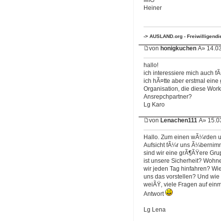
Heiner
-> AUSLAND.org - Freiwilligend
von
honigkuchen
Â» 14.03
hallo!
ich interessiere mich auch f
ich hÃ¤tte aber erstmal ein
Organisation, die diese Work
Ansrepchpartner?
Lg Karo
von
Lenachen111
Â» 15.03
Hallo. Zum einen wÃ¼rden uns
Aufsicht fÃ¼r uns Ã¼bernimm
sind wir eine grÃ¶ÃŸere Gru
ist unsere Sicherheit? Wohn
wir jeden Tag hinfahren? Wi
uns das vorstellen? Und wie
weiÃŸ, viele Fragen auf einm
Antwort
Lg Lena