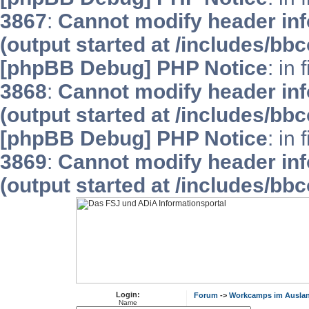
3867
:
Cannot modify header inf
(output started at /includes/bb
[phpBB Debug] PHP Notice
: in 
3868
:
Cannot modify header inf
(output started at /includes/bb
[phpBB Debug] PHP Notice
: in 
3869
:
Cannot modify header inf
(output started at /includes/bb
Login:
Forum
->
Workcamps im Ausla
Name