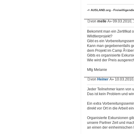
-> AUSLAND.org - Freiwilligend
von
melle
Â» 09.03.2010, 
Bekommt man ein Zertifikat 
Wildtierprojekt?
Gibt es ein Vorbereitungsse
Kann man gegebenenfalls ge
dem Projekt im Camp Ã¼ber
Gibts es organisierte Exkursi
Wie wird der Preis ausgerec
Mfg Melanie
von
Heiner
Â» 10.03.2010,
Jeder Teilnehmer kann von u
Das ist kein Problem und wir
Ein extra Vorbereitungssemin
direkt vor Ort in die Arbeit e
Organisierte Exkursionen gi
unsere Partner Zeit und mac
an einen der einheimischen R