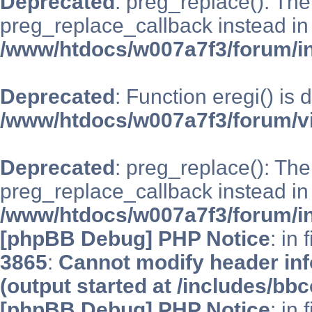
Deprecated
: preg_replace(): The
preg_replace_callback instead in
/www/htdocs/w007a7f3/forum/i
Deprecated
: Function eregi() is 
/www/htdocs/w007a7f3/forum/v
Deprecated
: preg_replace(): The
preg_replace_callback instead in
/www/htdocs/w007a7f3/forum/i
[phpBB Debug] PHP Notice
: in 
3865
:
Cannot modify header inf
(output started at /includes/bb
[phpBB Debug] PHP Notice
: in 