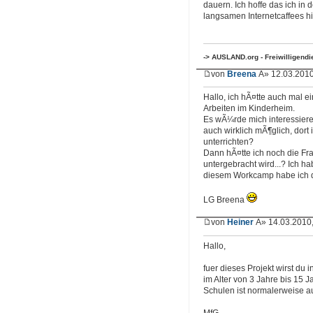
dauern. Ich hoffe das ich i
langsamen Internetcaffees hi
-> AUSLAND.org - Freiwilligend
von
Breena
Â» 12.03.2010
Hallo, ich hÃ¤tte auch mal 
Arbeiten im Kinderheim.
Es wÃ¼rde mich interessieren,
auch wirklich mÃ¶glich, dort
unterrichten?
Dann hÃ¤tte ich noch die F
untergebracht wird...? Ich ha
diesem Workcamp habe ich d
LG Breena
von
Heiner
Â» 14.03.2010,
Hallo,
fuer dieses Projekt wirst du 
im Alter von 3 Jahre bis 15 
Schulen ist normalerweise a
MfG