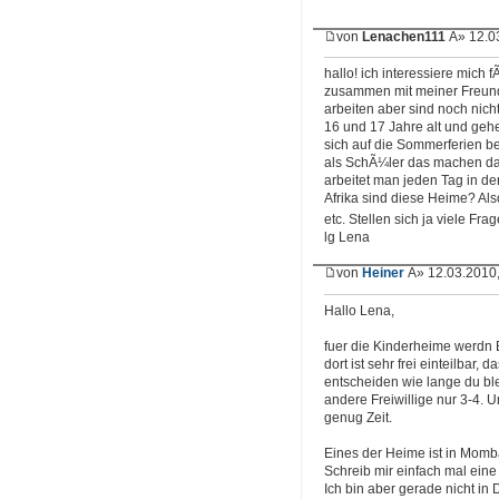
von
Lenachen111
Â» 12.03
hallo! ich interessiere mich
zusammen mit meiner Freun
arbeiten aber sind noch nich
16 und 17 Jahre alt und geh
sich auf die Sommerferien be
als SchÃ¼ler das machen dar
arbeitet man jeden Tag in d
Afrika sind diese Heime? Al
etc. Stellen sich ja viele Fr
lg Lena
von
Heiner
Â» 12.03.2010,
Hallo Lena,
fuer die Kinderheime werdn B
dort ist sehr frei einteilbar, 
entscheiden wie lange du ble
andere Freiwillige nur 3-4.
genug Zeit.
Eines der Heime ist in Momb
Schreib mir einfach mal eine 
Ich bin aber gerade nicht i