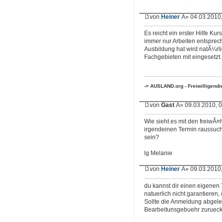
von
Heiner
Â» 04.03.2010,
Es reicht ein erster Hilfe Ku
immer nur Arbeiten entsprec
Ausbildung hat wird natÃ¼rl
Fachgebieten mit eingesetzt.
-> AUSLAND.org - Freiwilligend
von
Gast
Â» 09.03.2010, 0
Wie sieht es mit den freiwÃ
irgendeinen Termin raussuc
sein?
lg Melanie
von
Heiner
Â» 09.03.2010,
du kannst dir einen eigenen
natuerlich nicht garantieren,
Sollte die Anmeldung abgel
Bearbeitunsgebuehr zuruecke