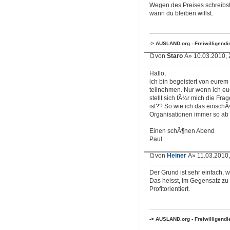
Wegen des Preises schreibst
wann du bleiben willst.
-> AUSLAND.org - Freiwilligend
von
Staro
Â» 10.03.2010, 
Hallo,
ich bin begeistert von eurem 
teilnehmen. Nur wenn ich eu
stellt sich fÃ¼r mich die Fr
ist?? So wie ich das einsch
Organisationen immer so ab 
Einen schÃ¶nen Abend
Paul
von
Heiner
Â» 11.03.2010,
Der Grund ist sehr einfach, w
Das heisst, im Gegensatz zu 
Profitorientiert.
-> AUSLAND.org - Freiwilligend