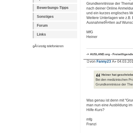
Grundkenntnisse der Themat
Bewerbungs-Tipps
nach deiner Online Anmeldu
und ein kurzes englisches Mo
Sonstiges
Weitere Unterlagen wie z.B.
AusnahmefÃ¤llen auf Wunsc
Forum
MfG
Links
Heiner
gÃ¼nstig telefonieren
-> AUSLAND.org - Freiwilligend
von
Fanny23
Â» 04.03.201
Heiner hat geschrieb
Bei den medizinischen Proj
Grundkenntnisse der The
Was genau ist denn mit "Gru
man nun eine Ausbildung im m
Hilfe-Kurs?
mfg
Franzi