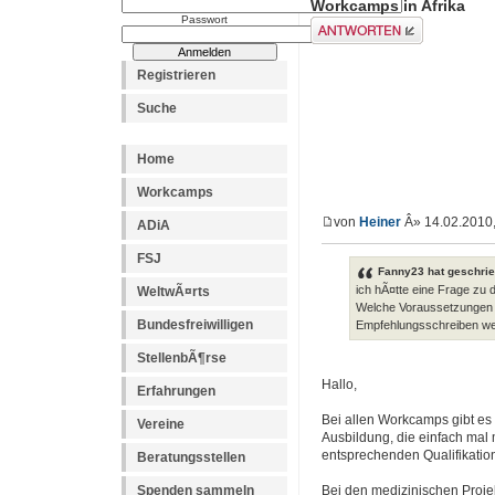
Workcamps in Afrika
Passwort
Antwort erstellen
Registrieren
Suche
Home
Workcamps
von
Heiner
Â» 14.02.2010,
ADiA
FSJ
Fanny23 hat geschrie
ich hÃ¤tte eine Frage zu 
WeltwÃ¤rts
Welche Voraussetzungen 
Bundesfreiwilligen
Empfehlungsschreiben we
StellenbÃ¶rse
Hallo,
Erfahrungen
Bei allen Workcamps gibt es 
Vereine
Ausbildung, die einfach mal 
entsprechenden Qualifikatio
Beratungsstellen
Spenden sammeln
Bei den medizinischen Projek