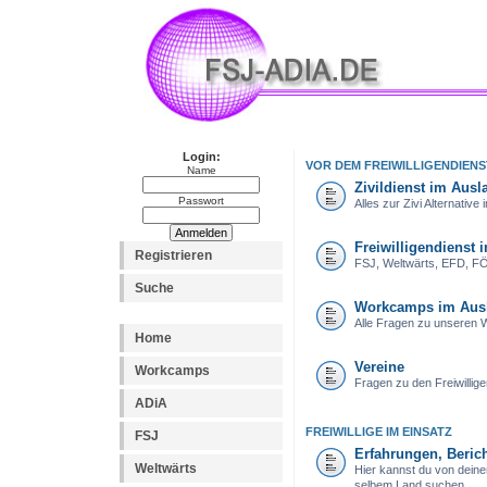
Login:
VOR DEM FREIWILLIGENDIENS
Name
Zivildienst im Ausl
Passwort
Alles zur Zivi Alternativ
Freiwilligendienst 
Registrieren
FSJ, Weltwärts, EFD, FÖJ
Suche
Workcamps im Aus
Alle Fragen zu unseren
Home
Vereine
Workcamps
Fragen zu den Freiwillig
ADiA
FREIWILLIGE IM EINSATZ
FSJ
Erfahrungen, Berich
Weltwärts
Hier kannst du von dein
selbem Land suchen