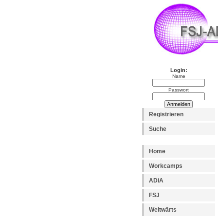
Login:
Name
Passwort
Registrieren
Suche
Home
Workcamps
ADiA
FSJ
Weltwärts