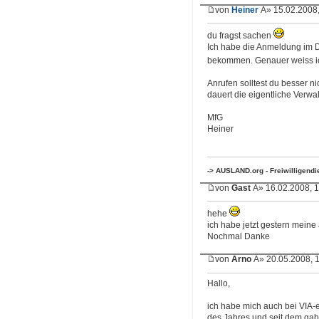
von
Heiner
Â» 15.02.2008,
du fragst sachen
Ich habe die Anmeldung im 
bekommen. Genauer weiss ich
Anrufen solltest du besser n
dauert die eigentliche Verwa
MfG
Heiner
-> AUSLAND.org - Freiwilligend
von
Gast
Â» 16.02.2008, 1
hehe
ich habe jetzt gestern meine 
Nochmal Danke
von
Arno
Â» 20.05.2008, 
Hallo,
ich habe mich auch bei VIA
des Jahres und seit dem gab 