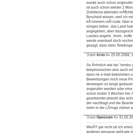
wurde auch schon angerufen,
ist auch schon wieder 2 Mon
Zivildienst ableisten mÃ¶ch
Bescheid wissen, weil ich mi
kÃ¼mmern mÃ¼sste. Aber ein
einiges lieber...das Land habe
angegeben, aber dazugeschri
Landes angeht...hmm...hoff
werde eventuell doch nochmal
gesagt, dass mein Telefong
von
Arno
Â» 25.05.2008, 
So Ã¤hnlich wie bei "rembo d
telephonischen also auch mÃ
dann ne e-mail bekommen un
Bewerbungen noch neue Pro
deswegen so lange gedauert 
angerufen werden oder eine
schon locker 3 Wochen her. 
geantwortet obwohl das sicher
der nachfragt und die Beant
mehr in die LÃ¤nge ziehen
von
Opossum
Â» 31.05.20
WeiÃŸ gar nicht ob ich erleich
anderen genauso geht wie m