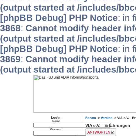
(output started at /includes/bb
[phpBB Debug] PHP Notice
: in 
3868
:
Cannot modify header inf
(output started at /includes/bb
[phpBB Debug] PHP Notice
: in 
3869
:
Cannot modify header inf
(output started at /includes/bb
Login:
Forum
->
Vereine
-> VIA e.V. - 
Name
VIA e.V. - Erfahrungen
Passwort
Antwort erstellen