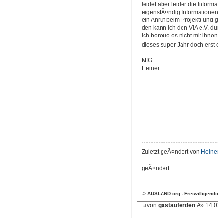
leidet aber leider die Inform
eigenstÃ¤ndig Informationen
ein Anruf beim Projekt) und 
den kann ich den VIA e.V. d
Ich bereue es nicht mit ihnen
dieses super Jahr doch erst
MfG
Heiner
Zuletzt geÃ¤ndert von
Heine
geÃ¤ndert.
-> AUSLAND.org - Freiwilligend
von
gastauferden
Â» 14.0