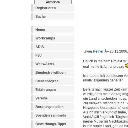
Registrieren
Suche
Home
Workcamps
ADiA
von
Heiner
Â» 26.11.2006,
FSJ
Da ich in meinem Projekt mit
WeltwÃ¤rts
mal meine Erfahrung dazu
Bundesfreiwilligen
Ich habe mich bei diesem Ve
relativ allgemein gehalten.
StellenbÃ¶rse
Bereits nach kurzer Zeit kam 
Erfahrungen
wurde, dass mein Antrag an
Vereine
ein Land entscheiden muss.
Zur Auswahl standen "eine Ste
Beratungsstellen
Nowgorod herausstellte) und 
Als ich mich erkundigt habe, 
Spenden sammeln
VerblÃ¼fft fragte ich "Kirgis
meine Mutter im Nachbarzimme
Bewerbungs-Tipps
ist ein super Land, geh da hin