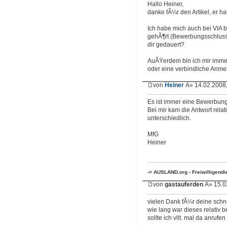
Hallo Heiner,
danke fÃ¼r den Artikel, er ha
Ich habe mich auch bei VIA b
gehÃ¶rt (Bewerbungsschluss 
dir gedauert?
AuÃŸerdem bin ich mir immer
oder eine verbindliche Anm
von
Heiner
Â» 14.02.2008,
Es ist immer eine Bewerbung 
Bei mir kam die Antwort relat
unterschiedlich.
MfG
Heiner
-> AUSLAND.org - Freiwilligend
von
gastauferden
Â» 15.0
vielen Dank fÃ¼r deine schne
wie lang war dieses relativ 
sollte ich vllt. mal da anruf