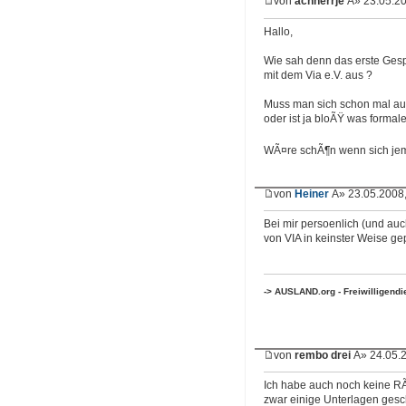
von
achherrje
Â» 23.05.20
Hallo,
Wie sah denn das erste Ges
mit dem Via e.V. aus ?
Muss man sich schon mal auf
oder ist ja bloÃŸ was formal
WÃ¤re schÃ¶n wenn sich je
von
Heiner
Â» 23.05.2008,
Bei mir persoenlich (und au
von VIA in keinster Weise gep
-> AUSLAND.org - Freiwilligend
von
rembo drei
Â» 24.05.2
Ich habe auch noch keine R
zwar einige Unterlagen gesch