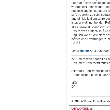
Februar ersten Telefonkontak
wurde nicht beantwortet. Ha
hab jetzt endlich genauere 
spÃ¤t dafÃ¼r zu sein, sodass 
und ein Motivationsschreiben
ist aber eigtl. nur bei den R
alles umsonst ist und ich nich
Referenzen einfach so Ã¼ber
Englisch kann? Wie sieht das
nÃ¼tzliche Erfahrungen zum
GruÃŸ
von
Heiner
Â» 31.05.2008,
bei Referenzen handelt es s
Dokument uebersetzt muss e
Alternativ (und wahrscheinlic
Uebersetzung einfach das Or
MfG
GP
-> AUSLAND.org - Freiwilligend
Antwort erstellen