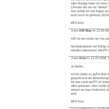
oder Absage habe ich noch n
LÃ¤nder die sie mir "stellen
Nun wollte ich mal fragen ob
auch noch ne gewisse Zeit b
MFG Arno
von
ASF-Boy
Â» 21.05.200
ASF ist viel cooler als Via, b
Nichtsdestotrotz viel Erfolg, 
meisten interessiert. WeiÃŸt
von
Arno
Â» 21.05.2008, 
Ja danke,
ich bin leider zu spÃ¤t dran 
geguckt und die Bewerbungsf
Ne das Land weiÃŸ ich leide
offen gelassen. Aber nichts
wissen wo man hinkommt, we
wird.
MFG Arno