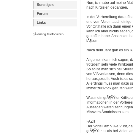
Nun, ich habe auf meine Mutt
Sonstiges
nach Kirgisien gegangen.
Forum
In der Vorbereitung darauf h
und vom Verein auch einige
Links
Vor Ort hatte ich dann einen
kann ich aber nichts sagen, d
gÃ¼nstig telefonieren
getroffen habe. Ansonsten h
lÃ¶sen.
Nach dem Jahr gab es ein R
Allgemein kann ich sagen, da
trotzdem sehr viele Kritikpunk
So sollte man sich bei Stell
von VIA verlassen, denn diese
herausgestellt. Auch ist es 
Allerdings muss man dazu sa
immer zurÃ¼ck gerufen wurd
Was mein grÃ¶ÃŸter Kritikpunk
Informationen in der Vorber
Aussagen waren sehr ungena
MissverstÃ¤ndnissen kam.
FAZIT
Der Vorteil am VIA e.V. ist,
grÃ¶ÃŸer ist als bei vielen 