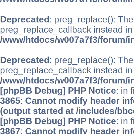
Deprecated
: preg_replace(): The
preg_replace_callback instead in
/www/htdocs/w007a7f3/forum/i
Deprecated
: preg_replace(): The
preg_replace_callback instead in
/www/htdocs/w007a7f3/forum/i
[phpBB Debug] PHP Notice
: in 
3865
:
Cannot modify header inf
(output started at /includes/bb
[phpBB Debug] PHP Notice
: in 
3867
:
Cannot modify header inf