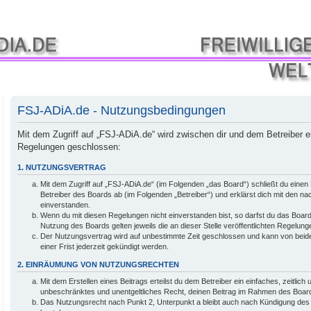
FSJ-ADiA.de - Nutzungsbedingungen
Mit dem Zugriff auf „FSJ-ADiA.de“ wird zwischen dir und dem Betreiber e
Regelungen geschlossen:
1. NUTZUNGSVERTRAG
Mit dem Zugriff auf „FSJ-ADiA.de“ (im Folgenden „das Board“) schließt du eine
Betreiber des Boards ab (im Folgenden „Betreiber“) und erklärst dich mit den 
einverstanden.
Wenn du mit diesen Regelungen nicht einverstanden bist, so darfst du das Board 
Nutzung des Boards gelten jeweils die an dieser Stelle veröffentlichten Regelung
Der Nutzungsvertrag wird auf unbestimmte Zeit geschlossen und kann von beide
einer Frist jederzeit gekündigt werden.
2. EINRÄUMUNG VON NUTZUNGSRECHTEN
Mit dem Erstellen eines Beitrags erteilst du dem Betreiber ein einfaches, zeitlich
unbeschränktes und unentgeltliches Recht, deinen Beitrag im Rahmen des Boar
Das Nutzungsrecht nach Punkt 2, Unterpunkt a bleibt auch nach Kündigung de