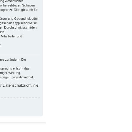
ung wesentlicher
e vorhersehbaren Schäden
grenzt. Dies gilt auch für
Körper und Gesundheit oder
ragsschluss typischerweise
hen Durchschnittsschäden
inn.
Mitarbeiter und
.
inie zu ändern. Die
spruchs erlischt das
tiger Wirkung.
erungen zugestimmt hat.
 Datenschutzrichtlinie