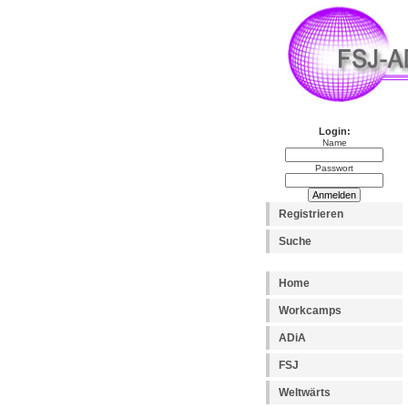
Login:
Name
Passwort
Registrieren
Suche
Home
Workcamps
ADiA
FSJ
Weltwärts