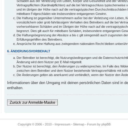
Schäden aus der Verletzung von Leben, Körper und Gesundheit und der Verletz
Vertragspflichten (Kardinalpflichten) auf die bei Vertragsschluss typischerweis
und im übrigen der Höhe nach auf die vertragstypischen Durchschnittsschäden be
mittelbare Folgeschäden wie insbesondere entgangenen Gewinn.
Die Haftung ist gegenüber Unternehmern außer bei der Verletzung von Leben, 
vorsätzlichem oder grob fahrlässigem Verhalten des Betreibers auf die bei Vert
vorhersehbaren Schäden und im Übrigen der Höhe nach auf die vertragstypisc
begrenzt. Dies gilt auch für mittelbare Schäden, insbesondere entgangenen Gew
Die Haftungsbegrenzung der Absätze a bis c gilt sinngemäß auch zugunsten der 
Erfüllungsgehilfen des Betreibers.
Ansprüche für eine Haftung aus zwingendem nationalem Recht bleiben unberührt
6. ÄNDERUNGSVORBEHALT
Der Betreiber ist berechtigt, die Nutzungsbedingungen und die Datenschutzrichtl
Änderung wird dem Nutzer per E-Mail mitgeteilt.
Der Nutzer ist berechtigt, den Änderungen zu widersprechen. Im Falle des Wider
zwischen dem Betreiber und dem Nutzer bestehende Vertragsverhältnis mit sofor
Die Änderungen gelten als anerkannt und verbindlich, wenn der Nutzer den Änd
Informationen über den Umgang mit deinen persönlichen Daten sind in der
enthalten.
Zurück zur Anmelde-Maske
Copyright © 2006 - 2010 -
Impressum
-
Sitemap
- Forum by phpBB