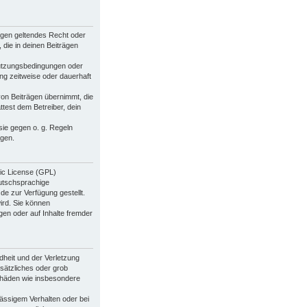
 gegen geltendes Recht oder
 die in deinen Beiträgen
Nutzungsbedingungen oder
ng zeitweise oder dauerhaft
von Beiträgen übernimmt, die
ttest dem Betreiber, dein
sie gegen o. g. Regeln
ügen.
lic License (GPL)
utschsprachige
e zur Verfügung gestellt.
ird. Sie können
en oder auf Inhalte fremder
heit und der Verletzung
rsätzliches oder grob
schäden wie insbesondere
ässigem Verhalten oder bei