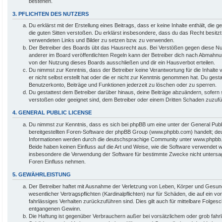
bestehen.
3. PFLICHTEN DES NUTZERS
Du erklärst mit der Erstellung eines Beitrags, dass er keine Inhalte enthält, die
die guten Sitten verstoßen. Du erklärst insbesondere, dass du das Recht besitzt,
verwendeten Links und Bilder zu setzen bzw. zu verwenden.
Der Betreiber des Boards übt das Hausrecht aus. Bei Verstößen gegen diese 
anderer im Board veröffentlichten Regeln kann der Betreiber dich nach Abmahnu
von der Nutzung dieses Boards ausschließen und dir ein Hausverbot erteilen.
Du nimmst zur Kenntnis, dass der Betreiber keine Verantwortung für die Inhalte 
er nicht selbst erstellt hat oder die er nicht zur Kenntnis genommen hat. Du gesta
Benutzerkonto, Beiträge und Funktionen jederzeit zu löschen oder zu sperren.
Du gestattest dem Betreiber darüber hinaus, deine Beiträge abzuändern, sofern 
verstoßen oder geeignet sind, dem Betreiber oder einem Dritten Schaden zuzuf
4. GENERAL PUBLIC LICENSE
Du nimmst zur Kenntnis, dass es sich bei phpBB um eine unter der General Pub
bereitgestellten Foren-Software der phpBB Group (www.phpbb.com) handelt; de
Informationen werden durch die deutschsprachige Community unter www.phpbb.d
Beide haben keinen Einfluss auf die Art und Weise, wie die Software verwendet w
insbesondere die Verwendung der Software für bestimmte Zwecke nicht untersag
Foren Einfluss nehmen.
5. GEWÄHRLEISTUNG
Der Betreiber haftet mit Ausnahme der Verletzung von Leben, Körper und Gesund
wesentlicher Vertragspflichten (Kardinalpflichten) nur für Schäden, die auf ein vo
fahrlässiges Verhalten zurückzuführen sind. Dies gilt auch für mittelbare Folge
entgangenen Gewinn.
Die Haftung ist gegenüber Verbrauchern außer bei vorsätzlichem oder grob fahrl