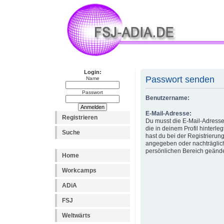
Login:
Passwort senden
Name
Passwort
Benutzername:
E-Mail-Adresse:
Registrieren
Du musst die E-Mail-Adress
die in deinem Profil hinterlegt
Suche
hast du bei der Registrierun
angegeben oder nachträglic
persönlichen Bereich geände
Home
Workcamps
ADiA
FSJ
Weltwärts