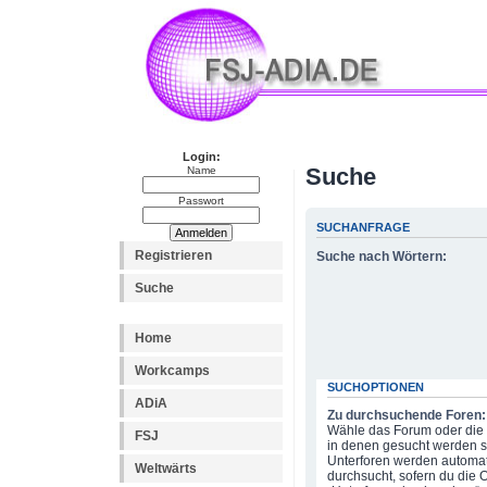
Login:
Suche
Name
Passwort
SUCHANFRAGE
Registrieren
Suche nach Wörtern:
Suche
Home
Workcamps
SUCHOPTIONEN
ADiA
Zu durchsuchende Foren:
Wähle das Forum oder die 
FSJ
in denen gesucht werden so
Unterforen werden automat
Weltwärts
durchsucht, sofern du die 