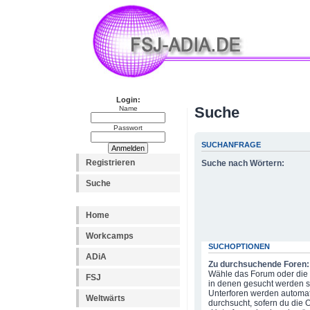
Login:
Suche
Name
Passwort
SUCHANFRAGE
Registrieren
Suche nach Wörtern:
Suche
Home
Workcamps
SUCHOPTIONEN
ADiA
Zu durchsuchende Foren:
Wähle das Forum oder die 
FSJ
in denen gesucht werden so
Unterforen werden automat
Weltwärts
durchsucht, sofern du die 