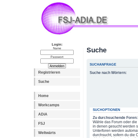
Login:
Suche
Name
Passwort
SUCHANFRAGE
Registrieren
Suche nach Wörtern:
Suche
Home
Workcamps
SUCHOPTIONEN
ADiA
Zu durchsuchende Foren:
Wähle das Forum oder die 
FSJ
in denen gesucht werden so
Unterforen werden automat
Weltwärts
durchsucht, sofern du die 