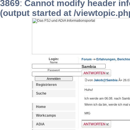
3869
:
Cannot modify header inf
(output started at /viewtopic.p
Login:
Forum
->
Erfahrungen, Berichte
Name
Sambia
Passwort
Antwort erstellen
von
Jakob@Sambia
Â» 26.07
Registrieren
Huhu!
Suche
Ich werde am 06.08. nach Sambi
Wenn ich da bin, werde ich mal
Home
MfG
Workcamps
Antwort erstellen
ADiA