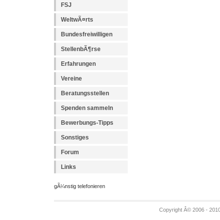
FSJ
WeltwÃ¤rts
Bundesfreiwilligen
StellenbÃ¶rse
Erfahrungen
Vereine
Beratungsstellen
Spenden sammeln
Bewerbungs-Tipps
Sonstiges
Forum
Links
gÃ¼nstig telefonieren
Copyright Â© 2006 - 201