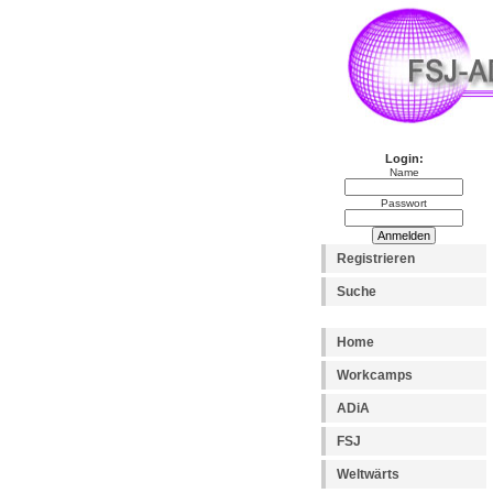
Login:
Name
Passwort
Registrieren
Suche
Home
Workcamps
ADiA
FSJ
Weltwärts