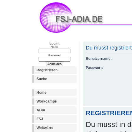
Login:
Du musst registrier
Name
Passwort
Benutzername:
Passwort:
Registrieren
Suche
Home
Workcamps
ADiA
REGISTRIERE
FSJ
Du musst in d
Weltwärts