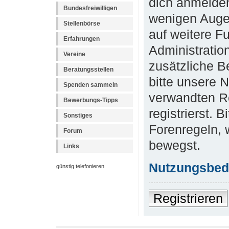
dich anmelden
Bundesfreiwilligen
wenigen Augen
Stellenbörse
auf weitere F
Erfahrungen
Administratio
Vereine
zusätzliche B
Beratungsstellen
bitte unsere 
Spenden sammeln
verwandten R
Bewerbungs-Tipps
registrierst. 
Sonstiges
Forenregeln, 
Forum
bewegst.
Links
Nutzungsbed
günstig telefonieren
Registrieren