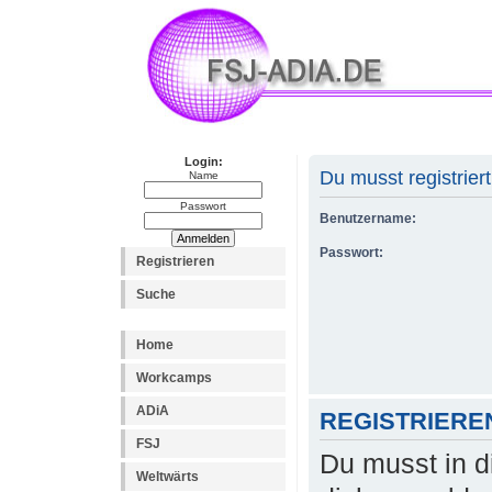
Login:
Du musst registrier
Name
Passwort
Benutzername:
Passwort:
Registrieren
Suche
Home
Workcamps
ADiA
REGISTRIERE
FSJ
Du musst in d
Weltwärts