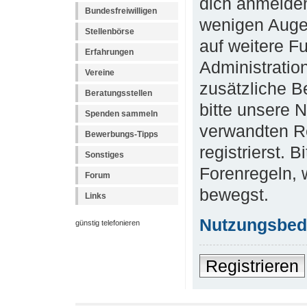
dich anmelden
Bundesfreiwilligen
wenigen Augen
Stellenbörse
auf weitere F
Erfahrungen
Administratio
Vereine
zusätzliche B
Beratungsstellen
bitte unsere 
Spenden sammeln
verwandten R
Bewerbungs-Tipps
registrierst. 
Sonstiges
Forenregeln, 
Forum
bewegst.
Links
Nutzungsbed
günstig telefonieren
Registrieren