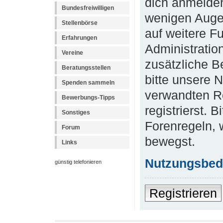
dich anmelden
Bundesfreiwilligen
wenigen Augen
Stellenbörse
auf weitere F
Erfahrungen
Administratio
Vereine
zusätzliche B
Beratungsstellen
bitte unsere 
Spenden sammeln
verwandten R
Bewerbungs-Tipps
registrierst. 
Sonstiges
Forenregeln, 
Forum
bewegst.
Links
Nutzungsbed
günstig telefonieren
Registrieren