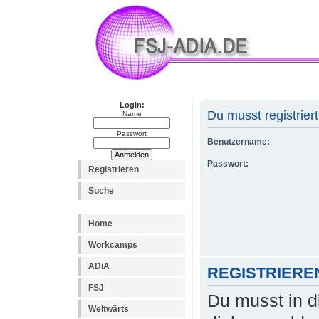
Login:
Du musst registrier
Name
Passwort
Benutzername:
Passwort:
Registrieren
Suche
Home
Workcamps
ADiA
REGISTRIERE
FSJ
Du musst in d
Weltwärts