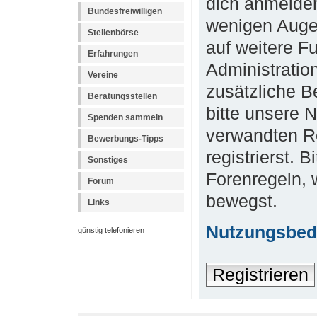
dich anmelden
Bundesfreiwilligen
wenigen Augen
Stellenbörse
auf weitere F
Erfahrungen
Administratio
Vereine
zusätzliche B
Beratungsstellen
bitte unsere 
Spenden sammeln
verwandten R
Bewerbungs-Tipps
registrierst. 
Sonstiges
Forenregeln, 
Forum
bewegst.
Links
Nutzungsbed
günstig telefonieren
Registrieren