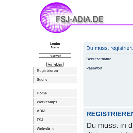
Login:
Du musst registrier
Name
Passwort
Benutzername:
Passwort:
Registrieren
Suche
Home
Workcamps
ADiA
REGISTRIERE
FSJ
Du musst in d
Weltwärts