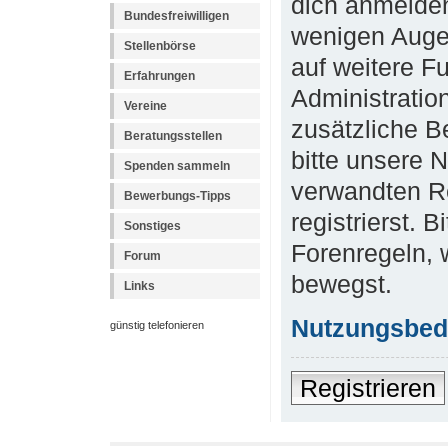
dich anmelden
Bundesfreiwilligen
wenigen Augen
Stellenbörse
auf weitere F
Erfahrungen
Administratio
Vereine
zusätzliche B
Beratungsstellen
bitte unsere 
Spenden sammeln
verwandten R
Bewerbungs-Tipps
registrierst. 
Sonstiges
Forenregeln, 
Forum
bewegst.
Links
Nutzungsbed
günstig telefonieren
Registrieren