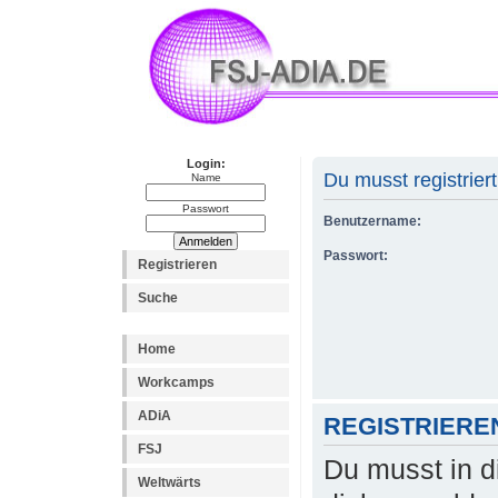
Login:
Du musst registrier
Name
Passwort
Benutzername:
Passwort:
Registrieren
Suche
Home
Workcamps
ADiA
REGISTRIERE
FSJ
Du musst in d
Weltwärts