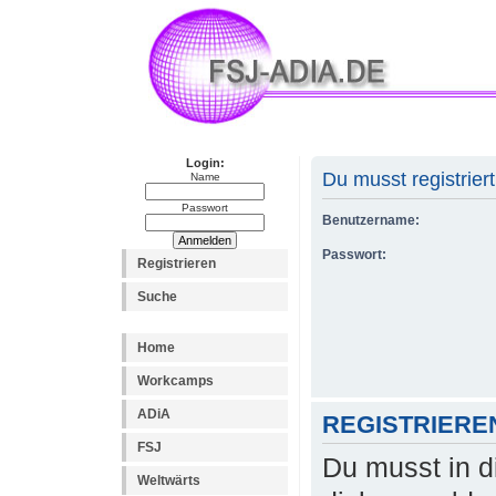
Login:
Du musst registrier
Name
Passwort
Benutzername:
Passwort:
Registrieren
Suche
Home
Workcamps
ADiA
REGISTRIERE
FSJ
Du musst in d
Weltwärts