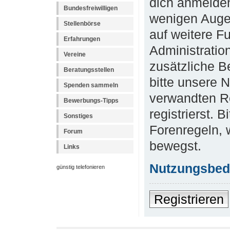
dich anmelden
Bundesfreiwilligen
wenigen Augen
Stellenbörse
auf weitere F
Erfahrungen
Administratio
Vereine
zusätzliche B
Beratungsstellen
bitte unsere 
Spenden sammeln
verwandten R
Bewerbungs-Tipps
registrierst. 
Sonstiges
Forenregeln, 
Forum
bewegst.
Links
Nutzungsbed
günstig telefonieren
Registrieren