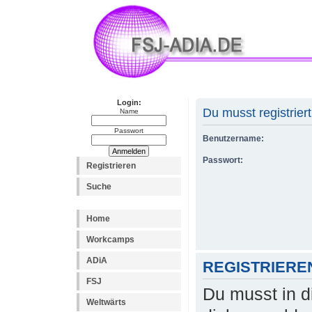
Login:
Du musst registrier
Name
Passwort
Benutzername:
Passwort:
Registrieren
Suche
Home
Workcamps
ADiA
REGISTRIERE
FSJ
Du musst in d
Weltwärts