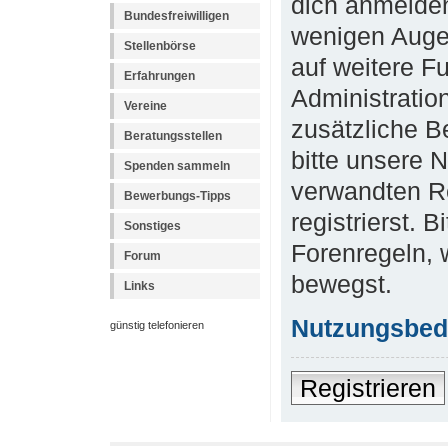
dich anmelden
Bundesfreiwilligen
wenigen Augen
Stellenbörse
auf weitere F
Erfahrungen
Administratio
Vereine
zusätzliche B
Beratungsstellen
bitte unsere 
Spenden sammeln
verwandten R
Bewerbungs-Tipps
registrierst. 
Sonstiges
Forenregeln, 
Forum
bewegst.
Links
Nutzungsbed
günstig telefonieren
Registrieren