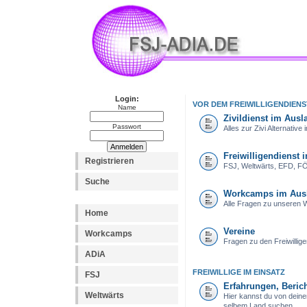
Login:
VOR DEM FREIWILLIGENDIENS
Name
Zivildienst im Ausl
Passwort
Alles zur Zivi Alternativ
Freiwilligendienst 
Registrieren
FSJ, Weltwärts, EFD, FÖJ
Suche
Workcamps im Aus
Alle Fragen zu unseren
Home
Vereine
Workcamps
Fragen zu den Freiwillig
ADiA
FREIWILLIGE IM EINSATZ
FSJ
Erfahrungen, Berich
Weltwärts
Hier kannst du von dein
selbem Land suchen