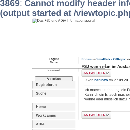
3869
:
Cannot modify header inf
(output started at /viewtopic.p
Login:
Forum
->
Smalltalk - Offtopic
->
Name
FSJ wenn man im Ausla
Passwort
Antwort erstellen
von
habibaw
Â» 27.09.201
Registrieren
Ich moechte unbedingt ein 
Suche
Kann ich ein fsj auch mache
wohne oder muss ich dazu 
Home
Antwort erstellen
Workcamps
ADiA