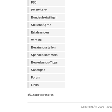
FSJ
WeltwÃ¤rts
Bundesfreiwilligen
StellenbÃ¶rse
Erfahrungen
Vereine
Beratungsstellen
Spenden sammeln
Bewerbungs-Tipps
Sonstiges
Forum
Links
gÃ¼nstig telefonieren
Copyright Â© 2006 - 201