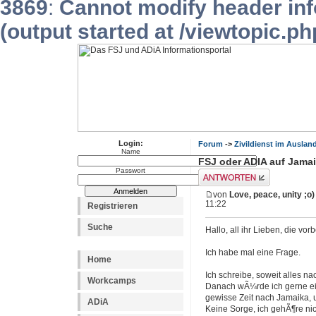
3869
:
Cannot modify header inf
(output started at /viewtopic.p
Login:
Forum
->
Zivildienst im Auslan
Name
FSJ oder ADIA auf Jama
Passwort
Antwort erstellen
von
Love, peace, unity ;o)
11:22
Registrieren
Suche
Hallo, all ihr Lieben, die vor
Ich habe mal eine Frage.
Home
Ich schreibe, soweit alles na
Workcamps
Danach wÃ¼rde ich gerne ein 
gewisse Zeit nach Jamaika, 
ADiA
Keine Sorge, ich gehÃ¶re nicht