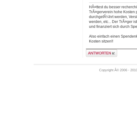
HÃ¤ttest du besser recherch
TrÃ¤gerverein hohe Kosten p
durchgefÃ¼hrt werden, Vers
werden, etc... Der TrÃ¤ger i
und finanziert sich durch Sp
Also einfach einen Spendenk
Kosten sitzen!!
Antwort erstellen
Copyright Â© 2006 - 201