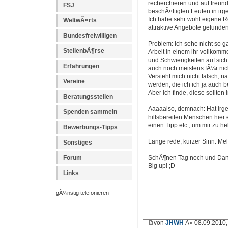
recherchieren und auf freun
FSJ
beschÃ¤ftigten Leuten in ir
Ich habe sehr wohl eigene R
WeltwÃ¤rts
attraktive Angebote gefunden
Bundesfreiwilligen
Problem: Ich sehe nicht so ga
StellenbÃ¶rse
Arbeit in einem ihr vollkom
und Schwierigkeiten auf sic
Erfahrungen
auch noch meistens fÃ¼r ni
Versteht mich nicht falsch, 
Vereine
werden, die ich ich ja auch b
Aber ich finde, diese sollte
Beratungsstellen
Aaaaalso, demnach: Hat irge
Spenden sammeln
hilfsbereiten Menschen hier 
einen Tipp etc., um mir zu h
Bewerbungs-Tipps
Lange rede, kurzer Sinn: Mel
Sonstiges
Forum
SchÃ¶nen Tag noch und Dank
Big up! ;D
Links
gÃ¼nstig telefonieren
von
JHWH
Â» 08.09.2010,