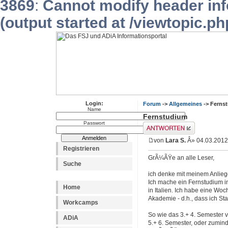
3869
:
Cannot modify header inf
(output started at /viewtopic.p
Login:
Forum
->
Allgemeines
-> Ferns
Name
Fernstudium
Passwort
Antwort erstellen
von
Lara S.
Â» 04.03.2012
Registrieren
GrÃ¼ÃŸe an alle Leser,
Suche
ich denke mit meinem Anliegen
Ich mache ein Fernstudium i
Home
in Italien. Ich habe eine Wo
Akademie - d.h., dass ich S
Workcamps
So wie das 3.+ 4. Semester v
ADiA
5.+ 6. Semester, oder zumin