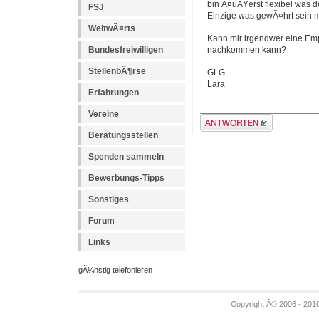
bin Ã¤uÃŸerst flexibel was d
FSJ
Einzige was gewÃ¤hrt sein m
WeltwÃ¤rts
Kann mir irgendwer eine Em
Bundesfreiwilligen
nachkommen kann?
StellenbÃ¶rse
GLG
Lara
Erfahrungen
Vereine
Antwort erstellen
Beratungsstellen
Spenden sammeln
Bewerbungs-Tipps
Sonstiges
Forum
Links
gÃ¼nstig telefonieren
Copyright Â© 2006 - 201