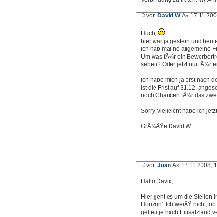
Verbindung zu treten: WÃ¤hlt
von
David W
Â» 17.11.200
Huch,
hier war ja gestern und heut
Ich hab mal ne allgemeine F
Um was fÃ¼r ein Bewerbertref
sehen? Oder jetzt nur fÃ¼r e
Ich habe mich ja erst nach d
ist die Frist auf 31.12. anges
noch Chancen fÃ¼r das zwei
Sorry, vielleicht habe ich je
GrÃ¼ÃŸe David W
von
Juan
Â» 17.11.2008, 
Hallo David,
Hier geht es um die Stellen 
Horizon'. Ich weiÃŸ nicht, o
gelten je nach Einsatzland v