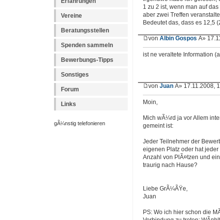
Erfahrungen
1 zu 2 ist, wenn man auf da
aber zwei Treffen veranstalte
Vereine
Bedeutet das, dass es 12,5 (
Beratungsstellen
von
Albin Gospos
Â» 17.1
Spenden sammeln
ist ne veraltete Information 
Bewerbungs-Tipps
Sonstiges
von
Juan
Â» 17.11.2008, 
Forum
Moin,
Links
Mich wÃ¼rd ja vor Allem inte
gÃ¼nstig telefonieren
gemeint ist:
Jeder Teilnehmer der Bewerb
eigenen Platz oder hat jede
Anzahl von PlÃ¤tzen und ei
traurig nach Hause?
Liebe GrÃ¼ÃŸe,
Juan
PS: Wo ich hier schon die MÃ