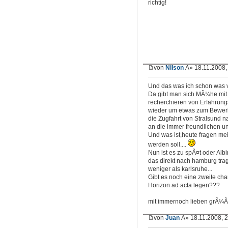
richtig!
von
Nilson
Â» 18.11.2008,
Und das was ich schon was ve
Da gibt man sich MÃ¼he mit
recherchieren von Erfahrungs
wieder um etwas zum Bewerb
die Zugfahrt von Stralsund n
an die immer freundlichen un
Und was ist,heute fragen m
werden soll....
Nun ist es zu spÃ¤t oder Al
das direkt nach hamburg trag
weniger als karlsruhe...
Gibt es noch eine zweite ch
Horizon ad acta legen???
mit immernoch lieben grÃ¼Ã
von
Juan
Â» 18.11.2008, 