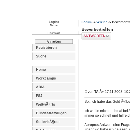
Login:
Forum
->
Vereine
-> Bewerbertr
Name
Bewerbertreffen
Passwort
Antwort erstellen
Registrieren
Suche
Home
Workcamps
ADiA
von
TA
Â» 17.11.2008, 10:
FSJ
So...Ich habe das Geld Ã¼b
WeltwÃ¤rts
Ich wollte mich nochmal bei
Bundesfreiwilligen
immer so schnell und hilfreic
StellenbÃ¶rse
Apropros Antwort, eine Frage
Irgendwo habe ich gelesen, d