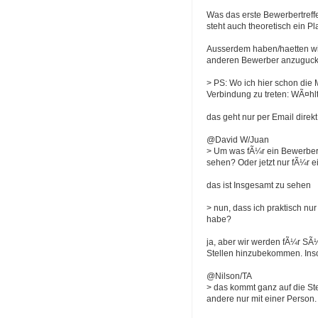
Was das erste Bewerbertreff
steht auch theoretisch ein P
Ausserdem haben/haetten wir
anderen Bewerber anzugucken
> PS: Wo ich hier schon die M
Verbindung zu treten: WÃ¤hlt
das geht nur per Email direkt
@David W/Juan
> Um was fÃ¼r ein Bewerbertr
sehen? Oder jetzt nur fÃ¼r e
das ist Insgesamt zu sehen
> nun, dass ich praktisch n
habe?
ja, aber wir werden fÃ¼r SÃ
Stellen hinzubekommen. Insof
@Nilson/TA
> das kommt ganz auf die St
andere nur mit einer Person.