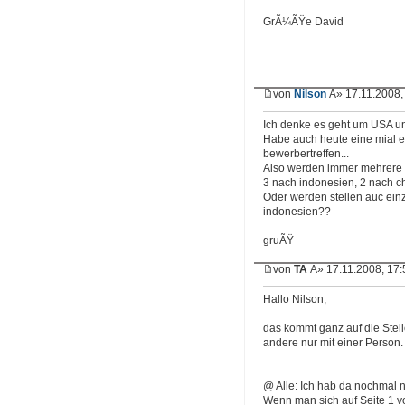
GrÃ¼ÃŸe David
von
Nilson
Â» 17.11.2008,
Ich denke es geht um USA u
Habe auch heute eine mial e
bewerbertreffen...
Also werden immer mehrere P
3 nach indonesien, 2 nach ch
Oder werden stellen auc einz
indonesien??
gruÃŸ
von
TA
Â» 17.11.2008, 17:
Hallo Nilson,
das kommt ganz auf die Stel
andere nur mit einer Person.
@ Alle: Ich hab da nochmal 
Wenn man sich auf Seite 1 