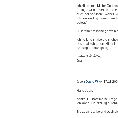
Ich zitiere mal Mister Gospos
"nein, fÃ¼r die Stellen, die
auch der spÃ¤tere. Wobei Ste
d.h. sie sind ggf. - wenn au
belegt."
Zusammenfassend geht's hier
Ich hoffe ich habe dich richt
nochmal schreiben. Hier sin
Ahnung unterwegs ;o).
Liebe GrÃ¼ÃŸe,
Juan
von
David W
Â» 17.11.200
Hallo Juan,
danke, Du hast meine Frage 
Ich war nur kurzzeitig durchei
Trotzdem danke und euch vie