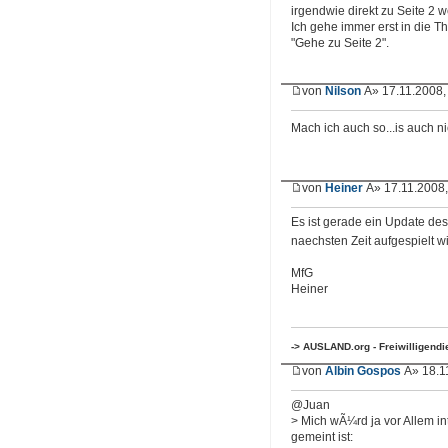
irgendwie direkt zu Seite 2 
Ich gehe immer erst in die 
"Gehe zu Seite 2".
von
Nilson
Â» 17.11.2008,
Mach ich auch so...is auch 
von
Heiner
Â» 17.11.2008,
Es ist gerade ein Update de
naechsten Zeit aufgespielt w
MfG
Heiner
-> AUSLAND.org - Freiwilligend
von
Albin Gospos
Â» 18.1
@Juan
> Mich wÃ¼rd ja vor Allem in
gemeint ist: