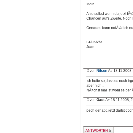
Moin,
Also selbst wenn du jetzt fÃ¼
Chancen auf's Zweite. Noch k
Genaues kann natÃ¼rlich nur
GrÃ¼ÃŸe,
Juan
von
Nilson
Â» 18.11.2008,
Ich hoffe so,dass es noch irg
aber nich...
NÃ¤chst mal ist wohl selber 
von
Gast
Â» 18.11.2008, 2
pech gehabt, jetzt darfst d
Antwort erstellen